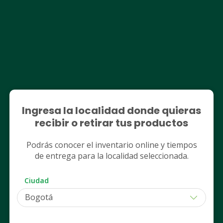
LOREAL COLOMBIA SAS
LOREAL COLOMBIA SAS
Capital Soleil Uv Age Spray Spf
Capital Soleil Uv Ag
Ingresa la localidad donde quieras
50+ Daily Frasco X 40Ml
Vichy Spf 50+ Tinte
recibir o retirar tus productos
40Ml
$ 152.250 (Normal)
$ 151.150 (Normal)
Podrás conocer el inventario online y tiempos
$ 144.637
$ 143.592
de entrega para la localidad seleccionada.
Despacho
Retiro
Despacho
PUM: MILILITRO a $ 3.615,93
PUM: MILILITRO a $ 3.589,8
Ciudad
Agregar
Agregar