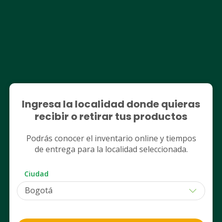
Ingresa la localidad donde quieras
ISDIN COLOMBIA SAS
ISDIN COLOMBIA SAS
Ureadin Ultra 30 Crema
Isdin Fotoprotecto
recibir o retirar tus productos
Exfoliante Frasco X 50 Ml
Fusionwater Spf50 
Podrás conocer el inventario online y tiempos
$ 86.250 (Normal)
$ 150.350 (Normal)
de entrega para la localidad seleccionada.
$ 43.125
$ 112.762
Ahora
Ahora
Ciudad
Despacho
Retiro
Despacho
PUM: MILILITRO a $ 862,50
PUM: MILILITRO a $ 2.255,2
Agregar
Agregar