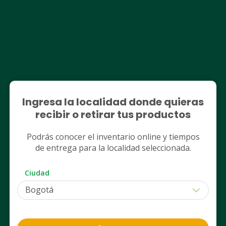
EUCERIN
CETAPHIL
Ingresa la localidad donde quieras
Protector Solar Facial
Protector Solar Con
recibir o retirar tus productos
Antiedad Con Color Eucerin
50+ Cetaphil 50Ml
Tono Medio Fps 50 Frasco 50Ml
Podrás conocer el inventario online y tiempos
$ 169.800 (Normal)
$ 151.400 (Normal)
de entrega para la localidad seleccionada.
$ 118.859
$ 113.550
Ahora
Ahora
Despacho
Retiro
Despacho
Ciudad
PUM: MILILITRO a $ 2.377,18
PUM: MILILITRO a $ 2.271,0
Agregar
Agregar