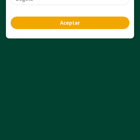
PUM: MILILITRO a $ 118,12
PUM: MILILITRO a $ 113,05
Agregar
Agregar
Aceptar
Información del producto
Beneficios y Usos
Aviso Legal
Nosotros