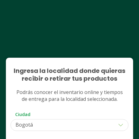
Otros clientes también vieron
Ingresa la localidad donde quieras
recibir o retirar tus productos
GARNIER FRUCTIS HAIR FOOD
GARNIER FRUCTIS HAIR FOO
Podrás conocer el inventario online y tiempos
Shampoo De Reparación
Crema Para Peinar 
de entrega para la localidad seleccionada.
Garnier Hair Food Coco 300Ml
Hair Food Manteca 
Reparación De Rizo
$ 37.300 (Normal)
$ 36.300 (Normal)
Ciudad
$ 35.435
$ 34.485
Despacho
Retiro
Despacho