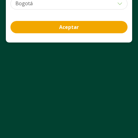
Agregar
Agregar
Aceptar
Información del producto
Ficha técnica
Uso Adecuado
Aviso Legal
Nosotros