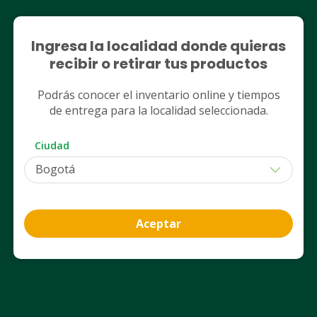
Legales
Ingresa la localidad donde quieras
recibir o retirar tus productos
Nuestros servicios
Podrás conocer el inventario online y tiempos
Club Cruz Verde
de entrega para la localidad seleccionada.
Ciudad
App Cruz Verde
Aceptar
Contáctanos
Desde celular a nivel nacional
601 486 5000
Opción 1: Ventas