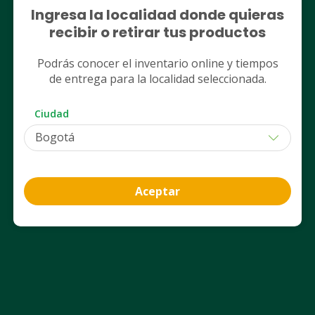
Nuestros servicios
Ingresa la localidad donde quieras
recibir o retirar tus productos
Club Cruz Verde
Podrás conocer el inventario online y tiempos
de entrega para la localidad seleccionada.
App Cruz Verde
Ciudad
Aceptar
Contáctanos
Desde celular a nivel nacional
601 486 5000
Opción 1: Ventas
Opción 3: Centro de contacto
Línea Móvil Nacional
322 3333335