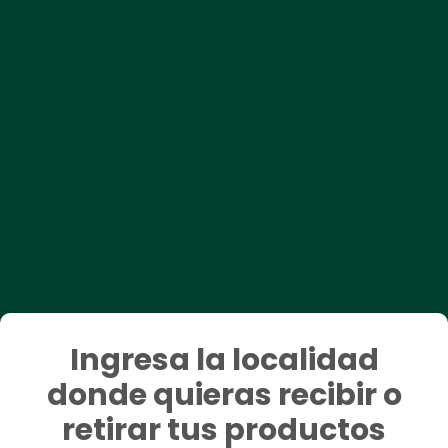
Domicilios: 601 486 5000
Inscríbete Clu
ncontrado resultados para es
Ingresa la localidad
donde quieras recibir o
Legales
Nuestros se
retirar tus productos