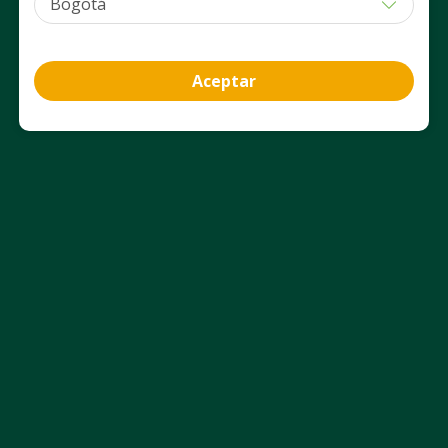
Agregar
Agregar
Aceptar
Información del producto
Ficha técnica
Uso Adecuado
Aviso Legal
Nosotros