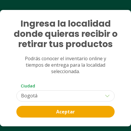
$ 23.670
Retiro
Despacho
Retiro
 330,91
PUM: TABLETA a $ 845,36
Ingresa la localidad
regar
Agregar
donde quieras recibir o
retirar tus productos
Podrás conocer el inventario online y
tiempos de entrega para la localidad
seleccionada.
Ciudad
PRODUCTO VENTA BAJO FORMÚLA MÉDICA
RECUERDA QUE DEBES ENVIAR LA FÓRMULA MÉDICA
Aceptar
DESCRIPCION ARTÍCULO: