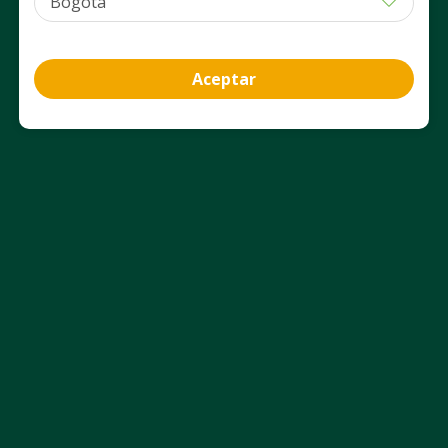
PUM: MILILITRO a $ 462,74
PUM: MILILITRO a $ 389,09
Agregar
Agregar
Aceptar
Información del producto
Beneficios y Usos
Aviso Legal
Nosotros