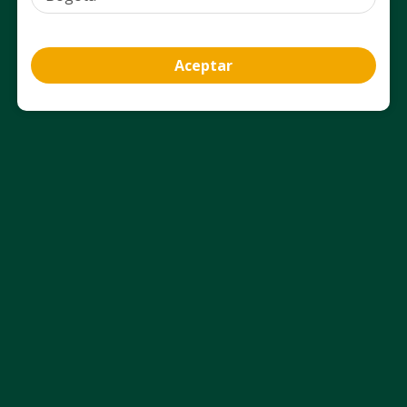
Aceptar
Información del producto
Ficha técnica
Uso Adecuado
Aviso Legal
Nosotros