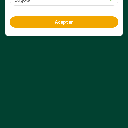
PUM: MILILITRO a $ 23,89
PUM: UNIDAD a $ 21.256,0
Agregar
Agregar
Aceptar
Información del producto
Beneficios y Usos
Aviso Legal
Nosotros