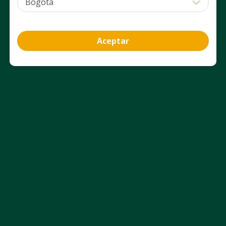
Agregar
Agregar
Aceptar
Información del producto
Ficha técnica
Uso Adecuado
Aviso Legal
Nosotros